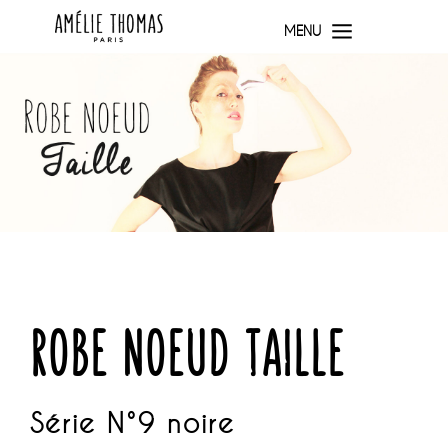
MENU
A propos
Les savoir-faire
La marque
La serigraphie
Laboratoire
Archives
Collections
Série noire
Robe noeud hanche
robe noeud taille
Robe noeud taille
Top et jupe courte
Tshirt et jupe longue
Série N°9 noire
Robe trapèze
Série bleue