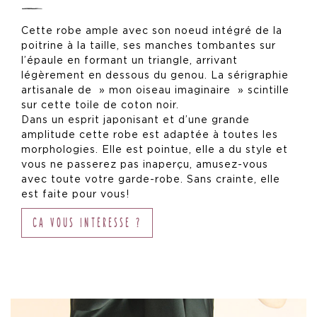
Robe noeud hanche
Cette robe ample avec son noeud intégré de la
Robe noeud taille
poitrine à la taille, ses manches tombantes sur
Top et jupe courte
l’épaule en formant un triangle, arrivant
Tshirt et jupe longue
légèrement en dessous du genou. La sérigraphie
Robe trapèze
artisanale de » mon oiseau imaginaire » scintille
sur cette toile de coton noir.
Dans un esprit japonisant et d’une grande
Le journal
amplitude cette robe est adaptée à toutes les
morphologies. Elle est pointue, elle a du style et
Contact
vous ne passerez pas inaperçu, amusez-vous
avec toute votre garde-robe. Sans crainte, elle
est faite pour vous!
CA VOUS INTÉRESSE ?