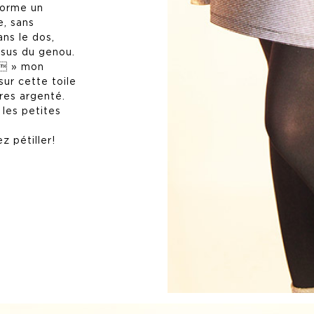
forme un
e, sans
ns le dos,
sus du genou.
  » mon
sur cette toile
res argenté.
 les petites
z pétiller!