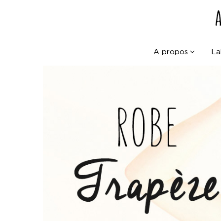
A propos
La