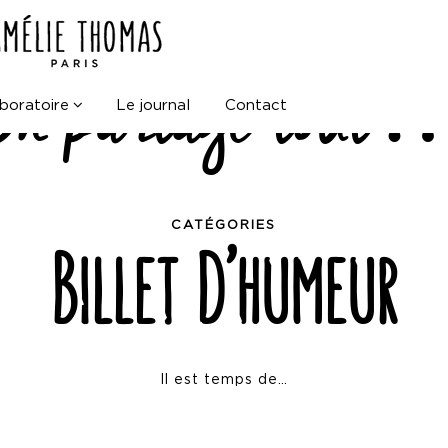
Parce Que entre nous
On partage tout
boratoire
Le journal
Contact
CATÉGORIES
Billet D’humeur
Il est temps de…