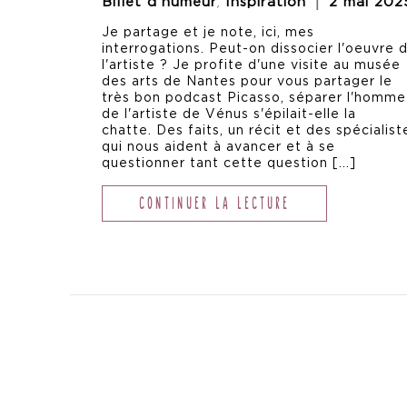
,
Billet d'humeur
Inspiration
2 mai 202
Je partage et je note, ici, mes
interrogations. Peut-on dissocier l'oeuvre 
l'artiste ? Je profite d'une visite au musée
des arts de Nantes pour vous partager le
très bon podcast Picasso, séparer l'homme
de l'artiste de Vénus s'épilait-elle la
chatte. Des faits, un récit et des spécialist
qui nous aident à avancer et à se
questionner tant cette question [...]
CONTINUER LA LECTURE